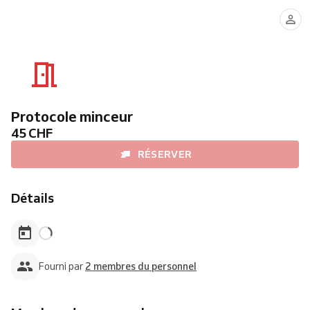
Anouk
Sofia
Protocole minceur
45 CHF
RÉSERVER
Détails
Fourni par
2 membres du personnel